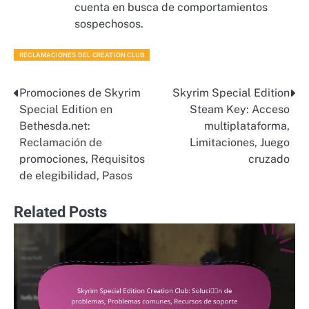
cuenta en busca de comportamientos
sospechosos.
RECLAMACIONES DEL CREATION CLUB
Promociones de Skyrim
Skyrim Special Edition
Post
Special Edition en
Steam Key: Acceso
navigation
Bethesda.net:
multiplataforma,
Reclamación de
Limitaciones, Juego
promociones, Requisitos
cruzado
de elegibilidad, Pasos
Related Posts