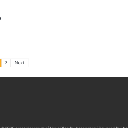
e
Posts
2
Next
pagination