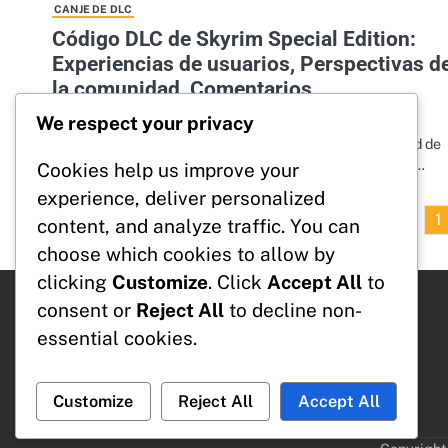
CANJE DE DLC
Código DLC de Skyrim Special Edition:
Experiencias de usuarios, Perspectivas d
la comunidad, Comentarios
19/02/2026
Lydia Hawthorne
We respect your privacy
El DLC de Skyrim Special Edition trae una gran cantidad de
nuevo contenido y mejoras que elevan la experiencia de…
Cookies help us improve your
experience, deliver personalized
1
content, and analyze traffic. You can
choose which cookies to allow by
clicking
Customize
. Click
Accept All
to
consent or
Reject All
to decline non-
Categorías
essential cookies.
Canje de DLC
Promociones de Bethesda.net
Reclamaciones del Creation Club
Customize
Reject All
Accept All