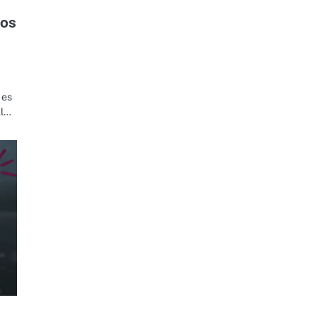
jos
 es
Al…