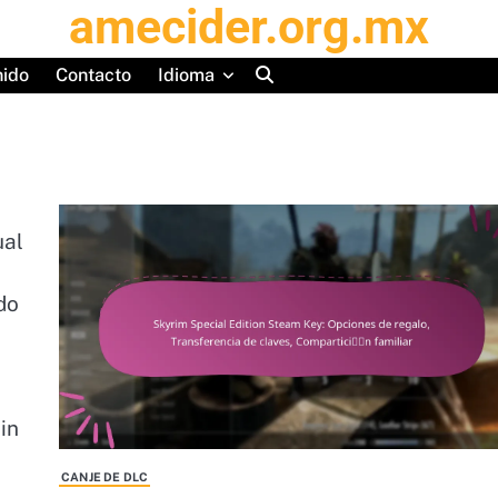
amecider.org.mx
nido
Contacto
Idioma
ual
do
in
CANJE DE DLC