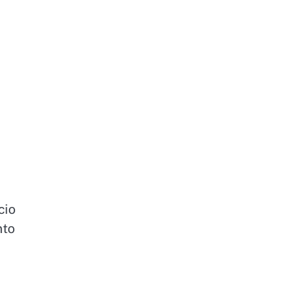
cio
nto